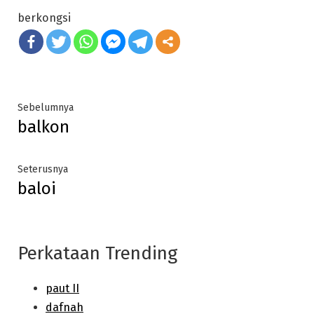
berkongsi
Post
Previous
Sebelumnya
balkon
post:
navigation
Next
Seterusnya
baloi
post:
Perkataan Trending