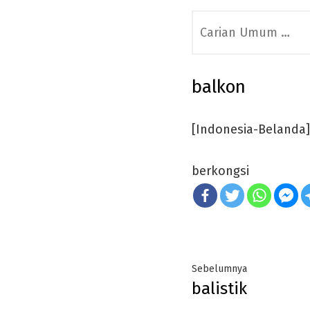
Search
for:
balkon
[Indonesia-Belanda]
berkongsi
Post
Previous
Sebelumnya
balistik
navigation
post: