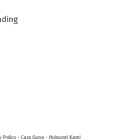
nding
y Policy
-
Cara Guna
-
Hubungi Kami