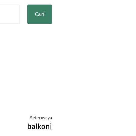
Next
Seterusnya
balkoni
post: