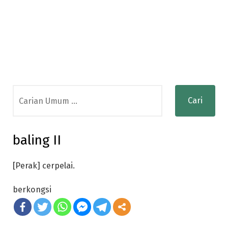
Search
for:
baling II
[Perak] cerpelai.
berkongsi