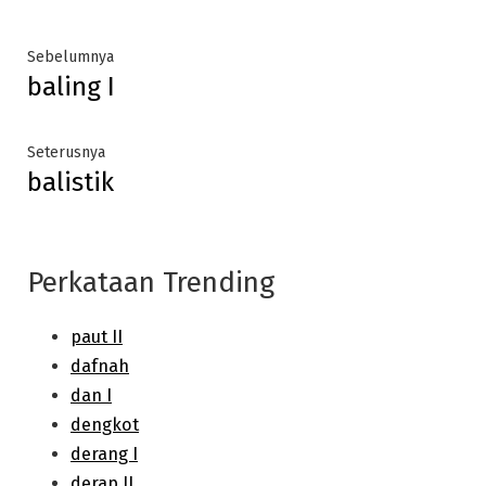
Post
Previous
Sebelumnya
baling I
post:
navigation
Next
Seterusnya
balistik
post:
Perkataan Trending