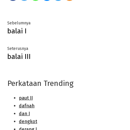
Post
Previous
Sebelumnya
balai I
post:
navigation
Next
Seterusnya
balai III
post:
Perkataan Trending