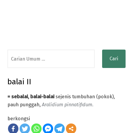
Search
for:
balai II
= sebalai, balai-balai
sejenis tumbuhan (pokok),
pauh punggah,
Aralidium pinnatifidum.
berkongsi