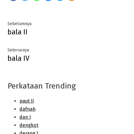
Post
Previous
Sebelumnya
bala II
post:
navigation
Next
Seterusnya
bala IV
post:
Perkataan Trending