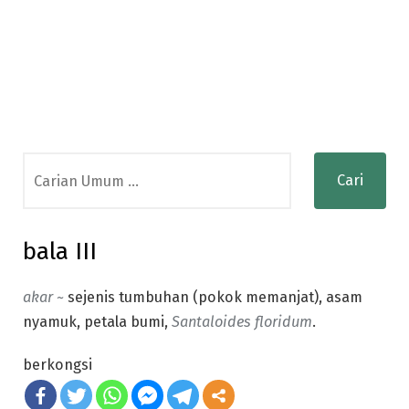
Search
for:
bala III
akar ~
sejenis tumbuhan (pokok memanjat), asam
nyamuk, petala bumi,
Santaloides floridum
.
berkongsi