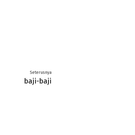
Next
Seterusnya
baji-baji
post: