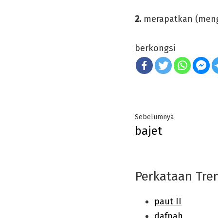
2.
merapatkan (meng
berkongsi
Post
Previous
Sebelumnya
bajet
navigation
post:
Perkataan Tre