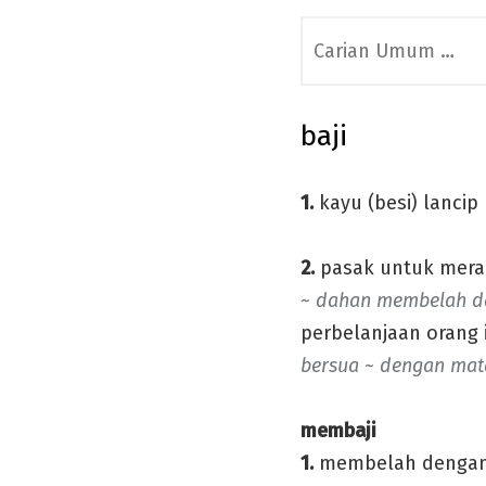
Search
for:
baji
1.
kayu (besi) lanci
2.
pasak untuk merap
~ dahan membelah 
perbelanjaan orang i
bersua ~ dengan mat
membaji
1.
membelah dengan 