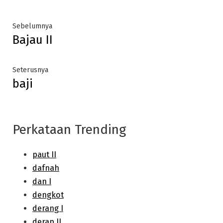
Post
Previous
Sebelumnya
Bajau II
post:
navigation
Next
Seterusnya
baji
post:
Perkataan Trending