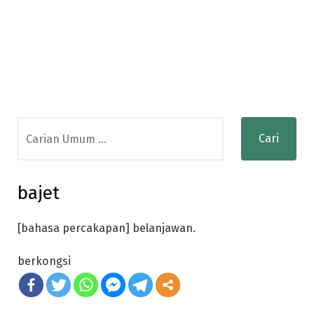
Search
for:
bajet
[bahasa percakapan] belanjawan.
berkongsi