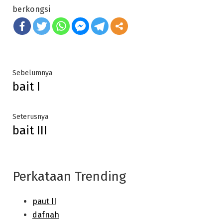
berkongsi
Post
Previous
Sebelumnya
bait I
post:
navigation
Next
Seterusnya
bait III
post:
Perkataan Trending