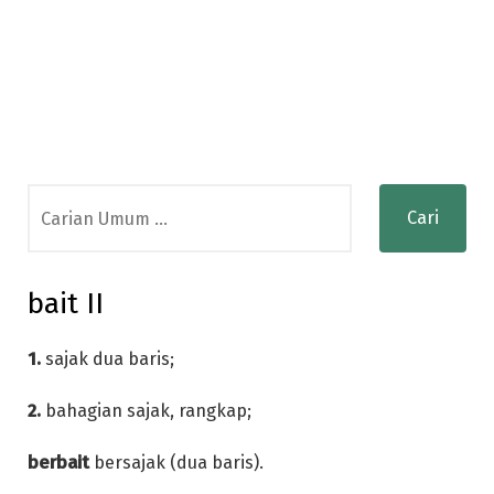
Search
for:
bait II
1.
sajak dua baris;
2.
bahagian sajak, rangkap;
berbait
bersajak (dua baris).