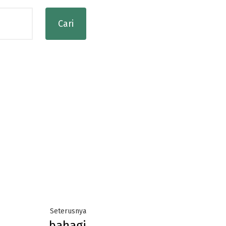
Next
Seterusnya
bahagi
post: