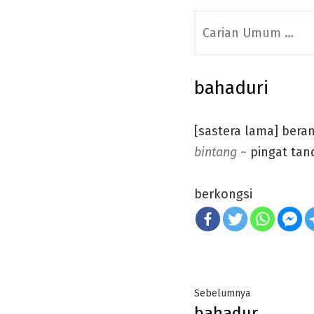
Search
for:
bahaduri
[sastera lama] beran
bintang ~
pingat tan
berkongsi
Post
Previous
Sebelumnya
bahadur
post: