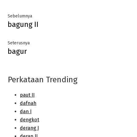
Post
Previous
Sebelumnya
bagung II
post:
navigation
Next
Seterusnya
bagur
post:
Perkataan Trending