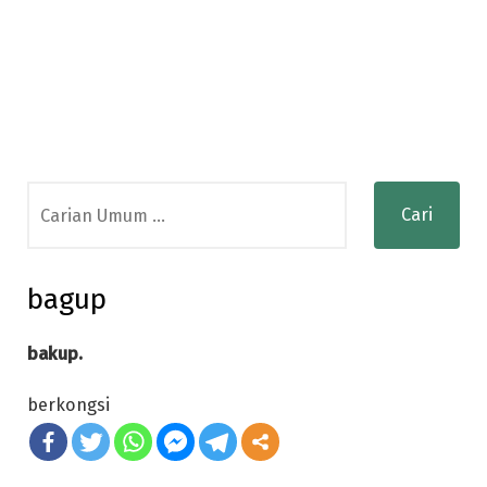
Search
for:
bagup
bakup.
berkongsi