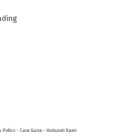
nding
y Policy
-
Cara Guna
-
Hubungi Kami