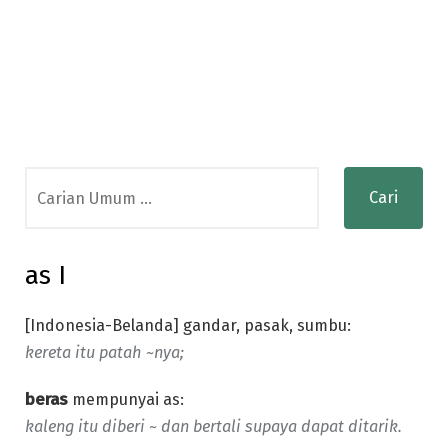
Search
for:
as I
[Indonesia-Belanda] gandar, pasak, sumbu:
kereta itu patah ~nya;
beras
mempunyai as:
kaleng itu diberi ~ dan bertali supaya dapat ditarik.