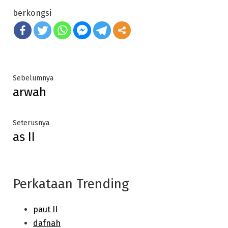
berkongsi
Post
Previous
Sebelumnya
arwah
post:
navigation
Next
Seterusnya
as II
post:
Perkataan Trending