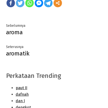
Post
Previous
Sebelumnya
aroma
post:
navigation
Next
Seterusnya
aromatik
post:
Perkataan Trending