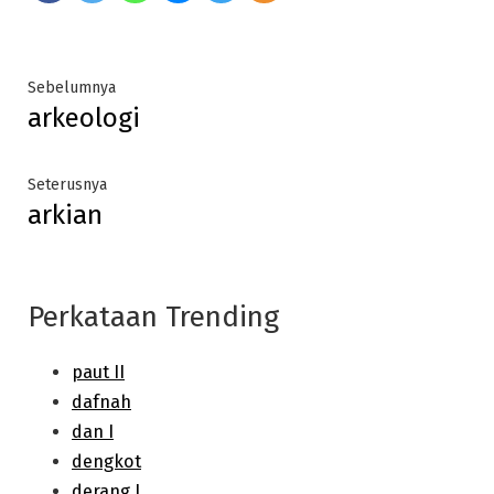
Post
Previous
Sebelumnya
arkeologi
post:
navigation
Next
Seterusnya
arkian
post:
Perkataan Trending