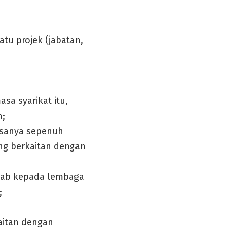
tu projek (jabatan,
sa syarikat itu,
n;
asanya sepenuh
ng berkaitan dengan
awab kepada lembaga
;
kaitan dengan