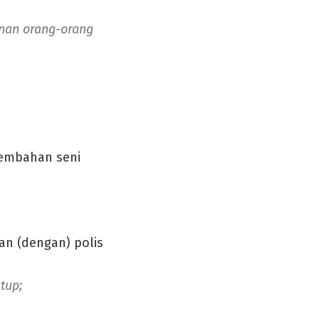
inan orang-orang
sembahan seni
n (dengan) polis
tup;