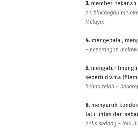
3.
memberi tekanan p
perbincangan mereka 
Melayu;
4.
mengepalai, meng
~ peperangan melaw
5.
mengatur (mengur
seperti drama (filem
beliau telah ~ bebera
6.
menyuruh kenderaa
lalu lintas dan seba
polis sedang ~ lalu l