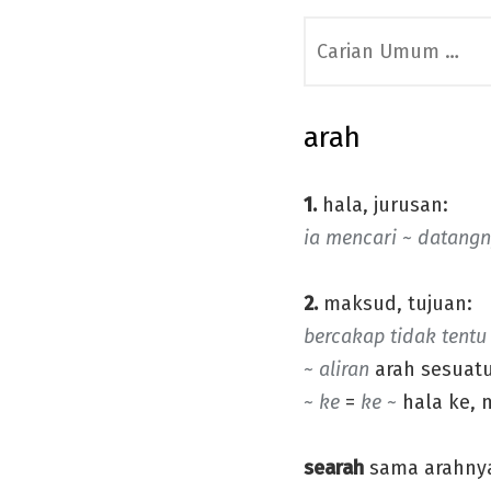
Search
for:
arah
1.
hala, jurusan:
ia mencari ~ datangn
2.
maksud, tujuan:
bercakap tidak tentu 
~ aliran
arah sesuat
~ ke
=
ke ~
hala ke, 
searah
sama arahnya,