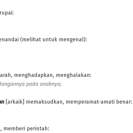
upai:
andai (melihat untuk mengenal):
arah, menghadapkan, menghalakan:
dangannya pada anaknya;
an
[arkaik] memaksudkan, memperamat-amati benar:
 memberi perintah: