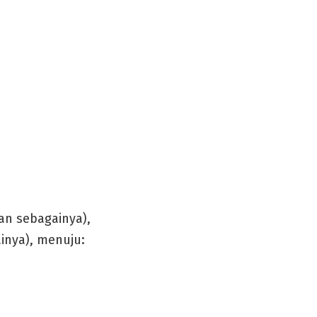
an sebagainya),
inya), menuju: