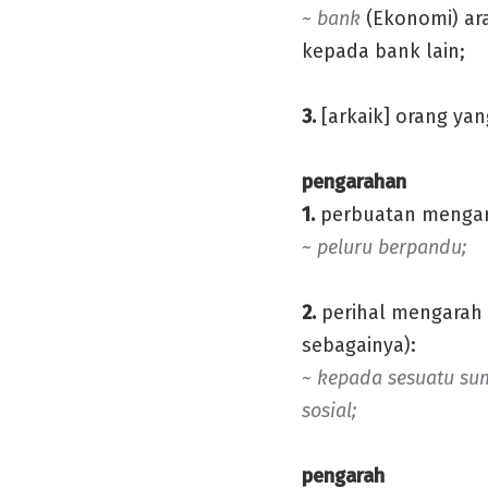
~ bank
(Ekonomi) a
kepada bank lain;
3.
[arkaik] orang ya
pengarahan
1.
perbuatan mengar
~ peluru berpandu;
2.
perihal mengarah 
sebagainya):
~ kepada sesuatu su
sosial;
pengarah