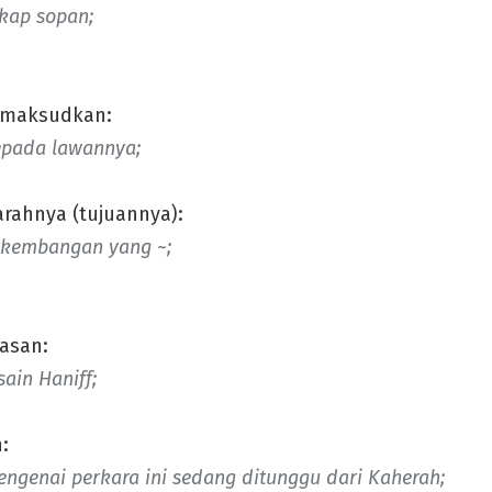
ikap sopan;
dimaksudkan:
epada lawannya;
arahnya (tujuannya):
rkembangan yang ~;
asan:
ain Haniff;
:
mengenai
perkara ini sedang ditunggu dari Kaherah;