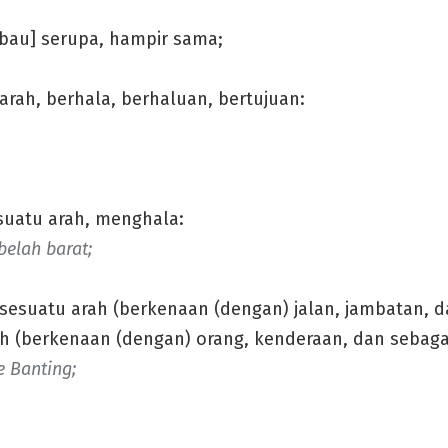
bau] serupa, hampir sama;
ah, berhala, berhaluan, bertujuan:
uatu arah, menghala:
belah barat;
esuatu arah (berkenaan (dengan) jalan, jambatan, d
ah (berkenaan (dengan) orang, kenderaan, dan sebaga
 Banting;