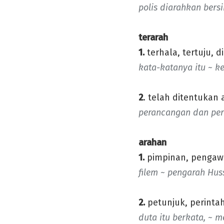
polis diarahkan bers
terarah
1.
terhala, tertuju, 
kata-katanya itu ~ k
2
. telah ditentukan 
perancangan dan pe
arahan
1.
pimpinan, pengaw
filem ~ pengarah Huss
2.
petunjuk, perintah
duta itu berkata, ~ 