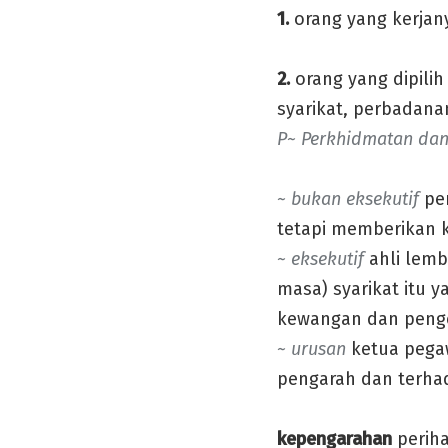
1.
orang yang kerjan
2.
orang yang dipili
syarikat, perbadana
P~ Perkhidmatan dan
~ bukan eksekutif
pe
tetapi memberikan 
~ eksekutif
ahli lem
masa) syarikat itu 
kewangan dan peng
~ urusan
ketua pega
pengarah dan terha
kepengarahan
periha