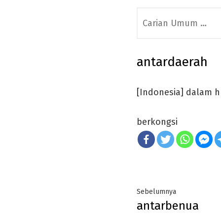
Search
for:
antardaerah
[Indonesia] dalam h
berkongsi
Post
Previous
Sebelumnya
antarbenua
navigation
post: