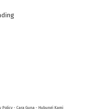
nding
y Policy
-
Cara Guna
-
Hubungi Kami