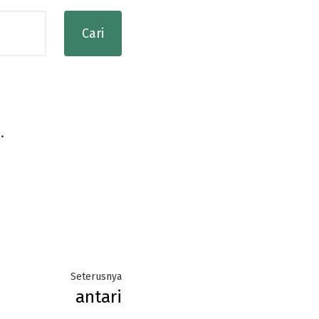
.
Next
Seterusnya
antari
post: