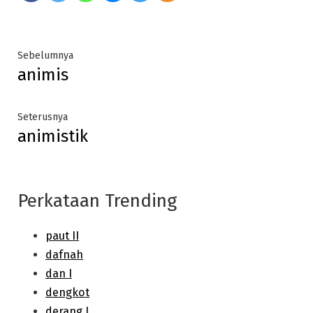
Post
Previous
Sebelumnya
animis
post:
navigation
Next
Seterusnya
animistik
post:
Perkataan Trending