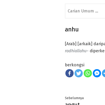
Search
for:
anhu
[Arab] [arkaik] darip
radhiallahu~
diperke
berkongsi
Post
Previous
Sebelumnya
angut
post: