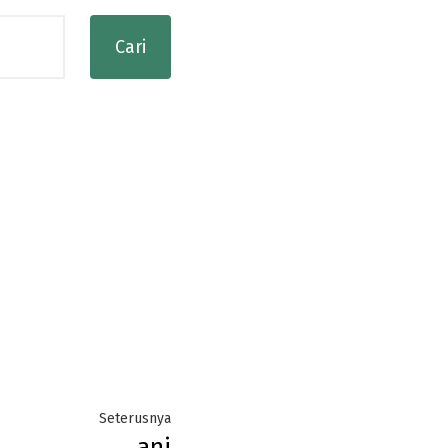
Next
Seterusnya
ani
post: