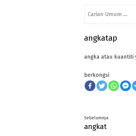
Search
for:
angkatap
angka atau kuantiti 
berkongsi
Post
Previous
Sebelumnya
angkat
navigation
post: