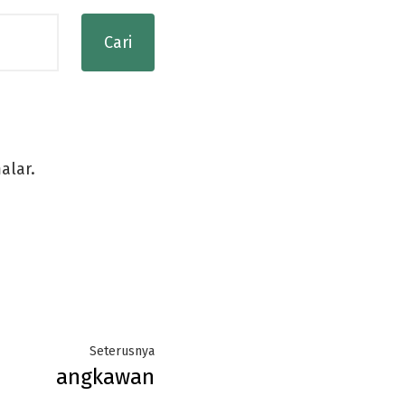
alar.
Next
Seterusnya
angkawan
post: