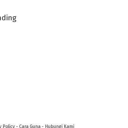
nding
y Policy
-
Cara Guna
-
Hubungi Kami