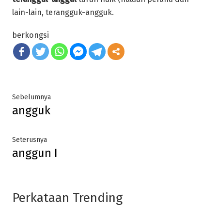
lain-lain, terangguk-angguk.
berkongsi
Post
Previous
Sebelumnya
angguk
post:
navigation
Next
Seterusnya
anggun I
post:
Perkataan Trending