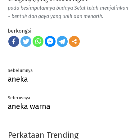
pada kesimpulannya budaya Selat telah menjalinkan
~ bentuk dan gaya yang unik dan menarik.
berkongsi
Post
Previous
Sebelumnya
aneka
post:
navigation
Next
Seterusnya
aneka warna
post:
Perkataan Trending