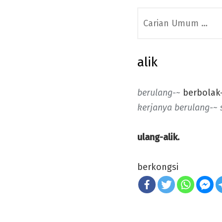
Search
for:
alik
berulang-~
berbolak-
kerjanya
berulang-~ 
ulang-alik.
berkongsi