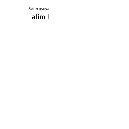
Next
Seterusnya
alim I
post: