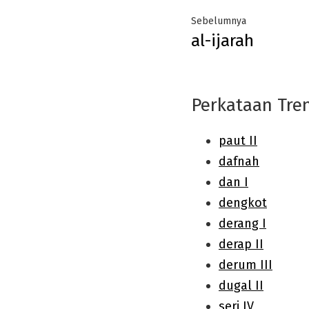
Post
Previous
Sebelumnya
al-ijarah
navigation
post:
Perkataan Tre