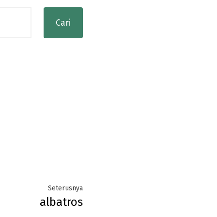
Next
Seterusnya
albatros
post: