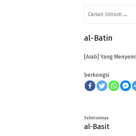
Search
for:
al-Batin
[Arab] Yang Menyem
berkongsi
Post
Previous
Sebelumnya
al-Basit
navigation
post: