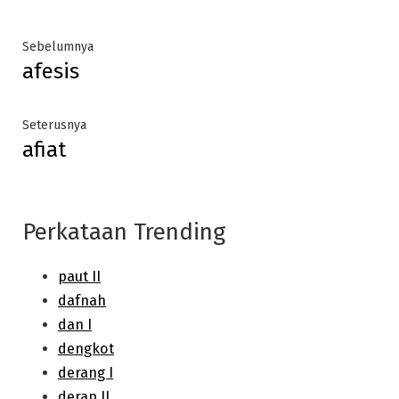
Post
Previous
Sebelumnya
afesis
post:
navigation
Next
Seterusnya
afiat
post:
Perkataan Trending