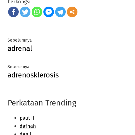
berkongsi
Post
Previous
Sebelumnya
adrenal
post:
navigation
Next
Seterusnya
adrenosklerosis
post:
Perkataan Trending