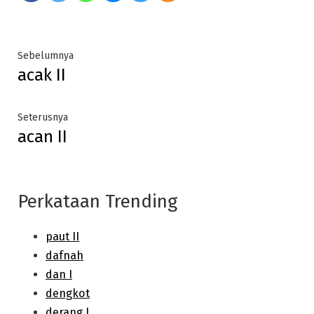
Post
Previous
Sebelumnya
acak II
post:
navigation
Next
Seterusnya
acan II
post:
Perkataan Trending