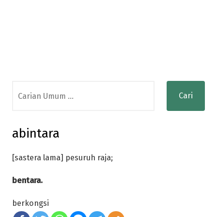
Search
for:
abintara
[sastera lama] pesuruh raja;
bentara.
berkongsi