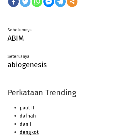
Post
Previous
Sebelumnya
ABIM
post:
navigation
Next
Seterusnya
abiogenesis
post:
Perkataan Trending