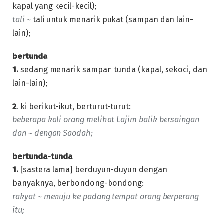
kapal yang kecil-kecil);
tali ~
tali untuk menarik pukat (sampan dan lain-
lain);
bertunda
1.
sedang menarik sampan tunda (kapal, sekoci, dan
lain-lain);
2
.
ki berikut-ikut, berturut-turut:
beberapa kali orang melihat Lajim balik bersaingan
dan ~ dengan Saodah;
bertunda-tunda
1.
[sastera lama] berduyun-duyun dengan
banyaknya, berbondong-bondong:
rakyat ~ menuju ke padang tempat orang berperang
itu;