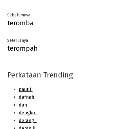
Post
Previous
Sebelumnya
teromba
post:
navigation
Next
Seterusnya
terompah
post:
Perkataan Trending