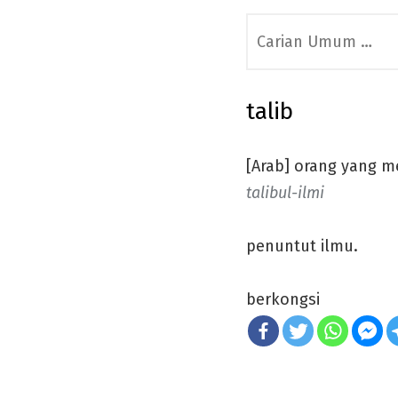
Search
for:
talib
[Arab] orang yang me
talibul-ilmi
penuntut ilmu.
berkongsi