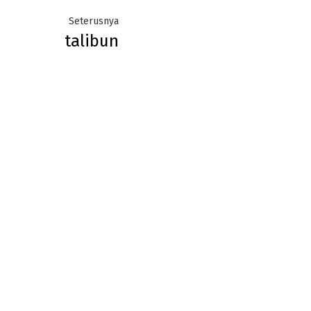
Next
Seterusnya
talibun
post: