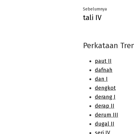
Post
Previous
Sebelumnya
tali IV
navigation
post:
Perkataan Tre