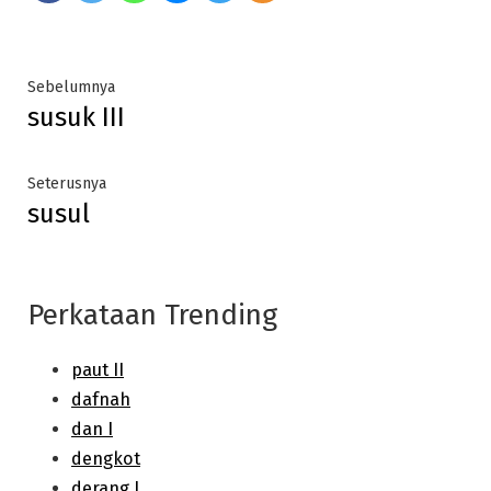
Post
Previous
Sebelumnya
susuk III
post:
navigation
Next
Seterusnya
susul
post:
Perkataan Trending