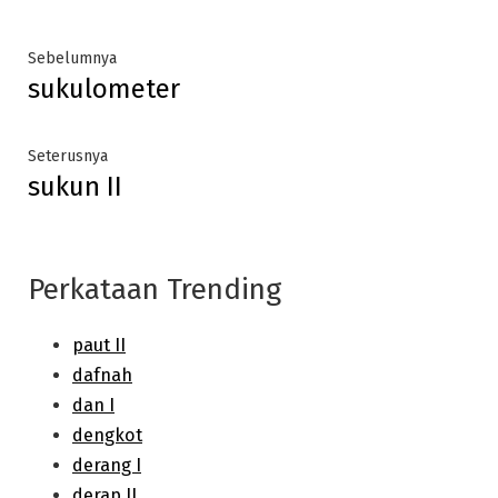
Post
Previous
Sebelumnya
sukulometer
post:
navigation
Next
Seterusnya
sukun II
post:
Perkataan Trending