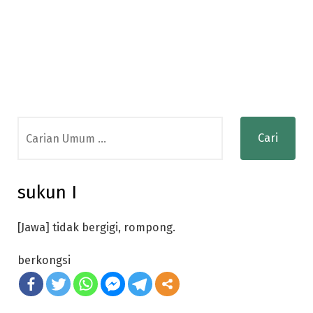
Search
for:
sukun I
[Jawa] tidak bergigi, rompong.
berkongsi