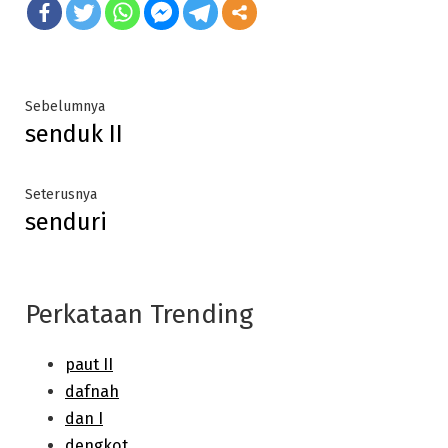
Post
Previous
Sebelumnya
senduk II
post:
navigation
Next
Seterusnya
senduri
post:
Perkataan Trending