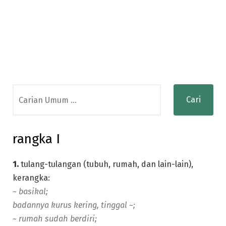
Search
for:
rangka I
1.
tulang-tulangan (tubuh, rumah, dan lain-lain),
kerangka:
~ basikal;
badannya kurus kering, tinggal ~;
~ rumah sudah berdiri;