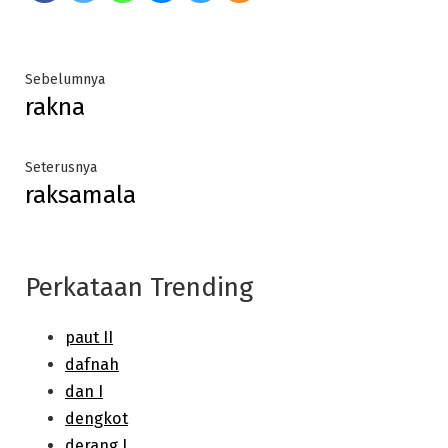
Post
Previous
Sebelumnya
rakna
post:
navigation
Next
Seterusnya
raksamala
post:
Perkataan Trending