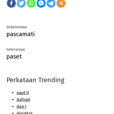
Post
Previous
Sebelumnya
pascamati
post:
navigation
Next
Seterusnya
paset
post:
Perkataan Trending