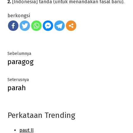
2.
[Indonesia] tanda (untuk menandakan fasal baru).
berkongsi
Post
Previous
Sebelumnya
paragog
post:
navigation
Next
Seterusnya
parah
post:
Perkataan Trending