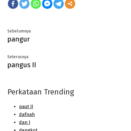
Post
Previous
Sebelumnya
pangur
post:
navigation
Next
Seterusnya
pangus II
post:
Perkataan Trending