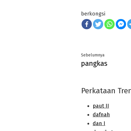
berkongsi
Post
Previous
Sebelumnya
pangkas
navigation
post:
Perkataan Tre