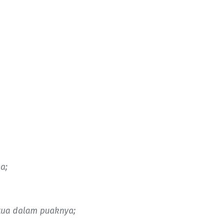
a;
 tua dalam puaknya;