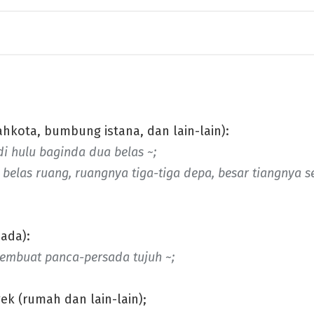
ahkota, bumbung istana, dan lain-lain):
i hulu baginda dua belas ~;
h belas ruang, ruangnya tiga-tiga depa, besar tiangnya s
ada):
mbuat panca-persada tujuh ~;
ek (rumah dan lain-lain);