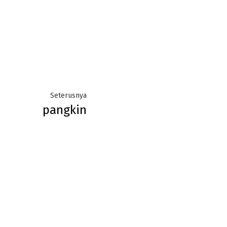
Next
Seterusnya
pangkin
post: