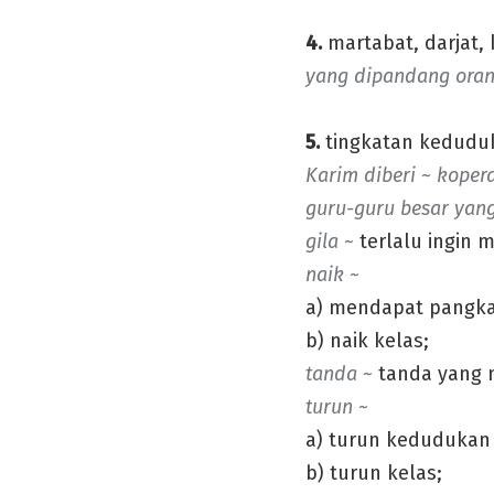
4.
martabat, darjat,
yang dipandang orang
5.
tingkatan keduduka
Karim diberi ~ kopera
guru-guru besar yang
gila ~
terlalu ingin 
naik ~
a) mendapat pangkat 
b) naik kelas;
tanda ~
tanda yang 
turun ~
a) turun kedudukan 
b) turun kelas;