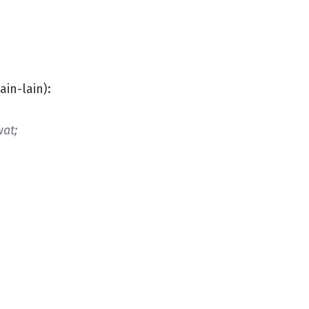
in-lain):
at;