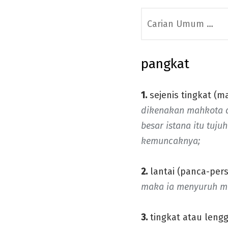
Search
for:
pangkat
1.
sejenis tingkat (m
dikenakan mahkota d
besar istana itu tuju
kemuncaknya;
2.
lantai (panca-pers
maka ia menyuruh me
3.
tingkat atau lengg