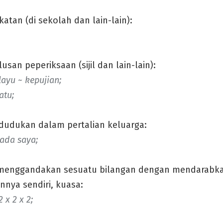
katan (di sekolah dan lain-lain):
lusan peperiksaan (sijil dan lain-lain):
ayu ~ kepujian;
atu;
dudukan dalam pertalian keluarga:
ada saya;
l menggandakan sesuatu bilangan dengan mendarabk
nnya sendiri, kuasa:
 x 2 x 2;