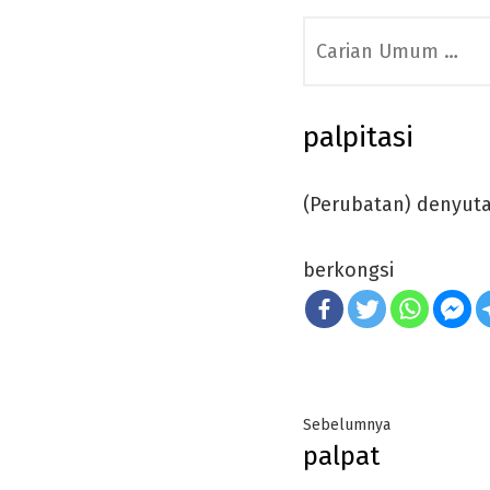
Search
for:
palpitasi
(Perubatan) denyuta
berkongsi
Post
Previous
Sebelumnya
palpat
navigation
post: