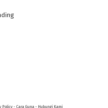
nding
y Policy
-
Cara Guna
-
Hubungi Kami