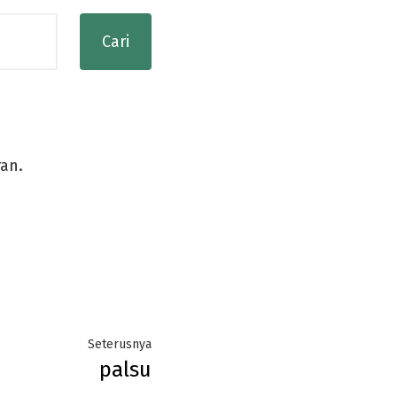
ran.
Next
Seterusnya
palsu
post: