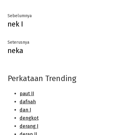
Post
Previous
Sebelumnya
nek I
post:
navigation
Next
Seterusnya
neka
post:
Perkataan Trending