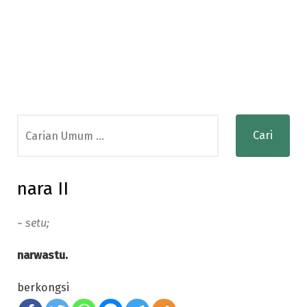
Search
for:
nara II
~ setu;
narwastu.
berkongsi