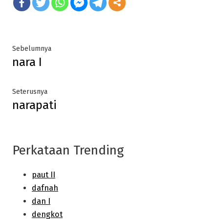
Post
Previous
Sebelumnya
nara I
post:
navigation
Next
Seterusnya
narapati
post:
Perkataan Trending