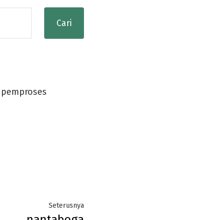
n pemproses
Next
Seterusnya
nantaboga
post: