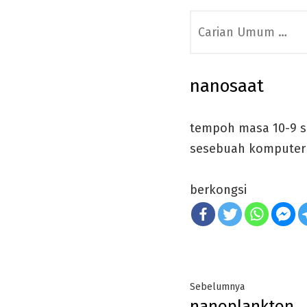
Search
for:
nanosaat
tempoh masa 10-9 s
sesebuah komputer d
berkongsi
Post
Previous
Sebelumnya
nanoplankton
post: