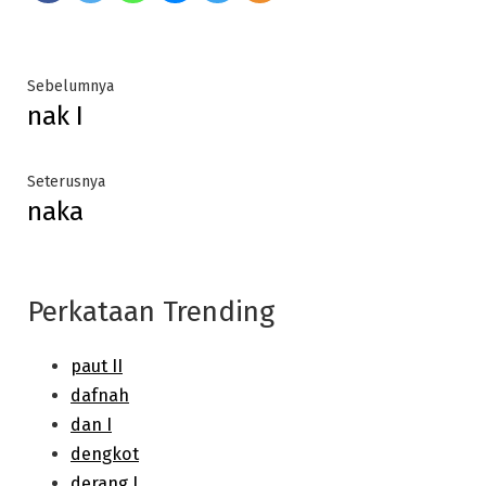
Post
Previous
Sebelumnya
nak I
post:
navigation
Next
Seterusnya
naka
post:
Perkataan Trending