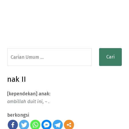
Search
for:
nak II
[kependekan] anak:
ambillah duit ini, ~ .
berkongsi