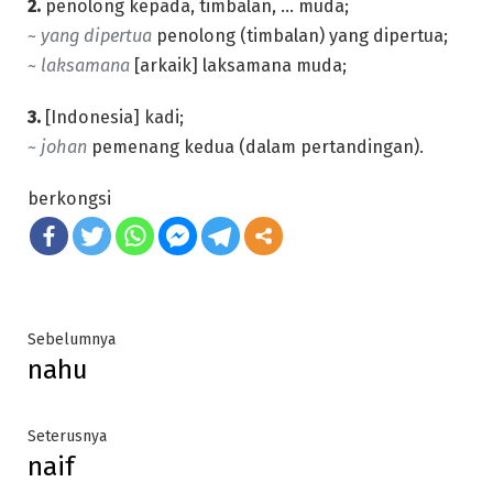
2.
penolong kepada, timbalan, … muda;
~ yang dipertua
penolong (timbalan) yang dipertua;
~ laksamana
[arkaik] laksamana muda;
3.
[Indonesia] kadi;
~ johan
pemenang kedua (dalam pertandingan).
berkongsi
Post
Previous
Sebelumnya
nahu
post:
navigation
Next
Seterusnya
naif
post: