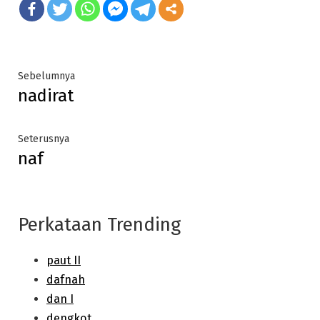
Post
Previous
Sebelumnya
nadirat
post:
navigation
Next
Seterusnya
naf
post:
Perkataan Trending