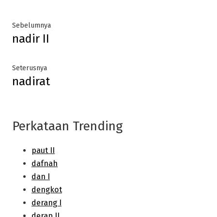
Post
Previous
Sebelumnya
nadir II
post:
navigation
Next
Seterusnya
nadirat
post:
Perkataan Trending