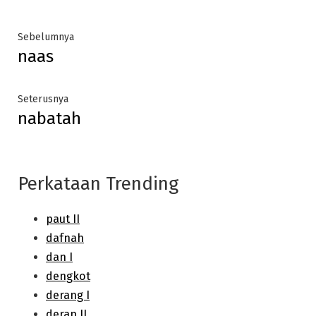
Post
Previous
Sebelumnya
naas
post:
navigation
Next
Seterusnya
nabatah
post:
Perkataan Trending