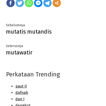
Post
Previous
Sebelumnya
mutatis mutandis
post:
navigation
Next
Seterusnya
mutawatir
post:
Perkataan Trending