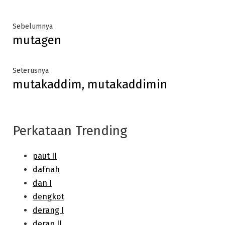
Post
Previous
Sebelumnya
mutagen
post:
navigation
Next
Seterusnya
mutakaddim, mutakaddimin
post:
Perkataan Trending